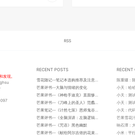
RSS
RECENT POSTS
RECENT
和发现。
雪花随记--笔记本选购推荐及注意事项
nghsu
芒果评书--大脑与情绪的变化
小天 : 
汁
芒果评书--《神枪手迪克》直面惨淡的人生
小天 : 
097
芒果评书--《刀峰上的圣人》范蠡一个被封神的男人
小天 : 
芒果笔记--《计然七策》恩师鬼谷子所传无字天书之一
小天 : 
芒果评书--《全脑演讲：左脑逻辑右脑情商》
芒果雪花汁 
芒果评书--《咒语》黑色幽默
芒果评书--《献给阿尔吉侬的花束》虐心的现实世界
小米 : 