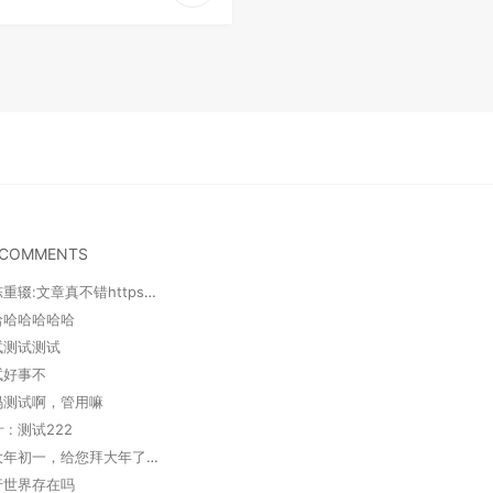
 COMMENTS
陈重辍 : 陈重辍:文章真不错https://www.a...
哈哈哈哈哈哈哈
测试测试测试
测试好事不
代码测试啊，管用嘛
: 测试222
响石潭 : 大年初一，给您拜大年了，做好防护措施，健健康...
平行世界存在吗