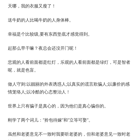
天哪，我的衣服又瘦了！
送牛奶的人比喝牛奶的人身体棒。
幸福是个比较级,要有东西垫底才感觉得到。
起那么早干嘛？夜总会还没开门呢！
悲观的人看前面都是红灯，乐观的人看前面都是绿灯，可是智者
呢，就是色盲。
做人守则:以靓丽的外表诱惑人;以真实的谎言欺骗人;以廉价的感
情笼络人;以冷酷的心态整治人！
世界上只有骗子是真心的，因为他们是真心骗你的。
刚学了两个词儿：“拎包待嫁”和“立等可娶”。
虽然和老婆意见不一致时我要听老婆的，但和老婆意见一致时老