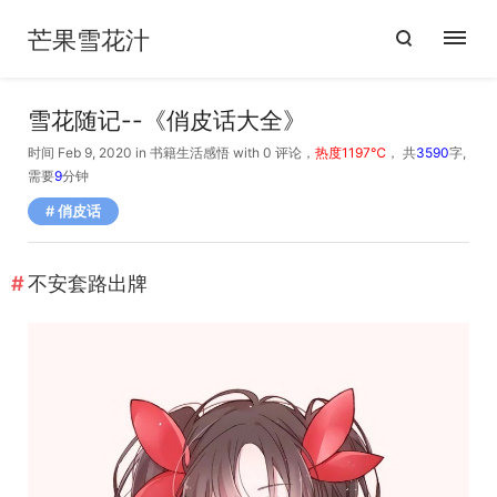
芒果雪花汁
雪花随记--《俏皮话大全》
时间 Feb 9, 2020
in
书籍
生活感悟
with
0 评论
，
热度1197℃
， 共
3590
字,
需要
9
分钟
俏皮话
不安套路出牌