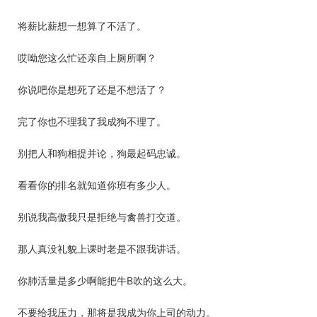
将薪比薪想一想算了不活了。
哎呦您这么忙还亲自上厕所啊？
你说吧你是想死了还是不想活了？
完了你也不理我了我成狗不理了。
别把人和狗相提并论，狗最起码忠诚。
看看你的排名就知道你班有多少人。
别说我高傲我只是拒绝与禽兽打交道。
那人真没礼貌上课时老是不跟我讲话。
你肺活量是多少啊能把牛B吹的这么大。
不要给我压力，那将是我成为你上司的动力。