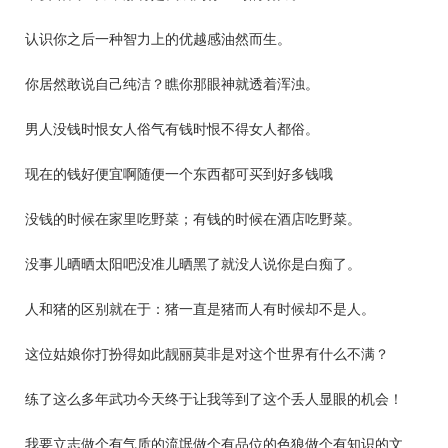
认识你之后一种智力上的优越感油然而生。
你居然敢说自己纯洁？瞧你那眼神就透着浑浊。
男人没钱时恨女人俗气有钱时恨不得女人都俗。
现在的钱好便宜啊随便一个东西都可买到好多钱哦
没钱的时候在家里吃野菜；有钱的时候在酒店吃野菜。
没事儿晒晒太阳吧没准儿晒黑了就没人说你是白痴了。
人和猪的区别就在于：猪一直是猪而人有时候却不是人。
这位姑娘你打扮得如此靓丽莫非是对这个世界有什么不满？
练了这么多年武功今天终于让我等到了这个丢人显眼的机会！
我要立志做个有气质的流氓做个有品位的色狼做个有知识的文