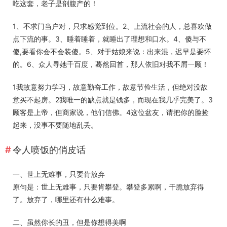
吃这套，老子是剖腹产的！
1、不求门当户对，只求感觉到位。2、上流社会的人，总喜欢做
点下流的事。3、睡着睡着，就睡出了理想和口水。4、傻与不
傻,要看你会不会装傻。5、对于姑娘来说：出来混，迟早是要怀
的。6、众人寻她千百度，蓦然回首，那人依旧对我不屑一顾！
1我故意努力学习，故意勤奋工作，故意节俭生活，但绝对没故
意买不起房。2我唯一的缺点就是钱多，而现在我几乎完美了。3
顾客是上帝，但商家说，他们信佛。4这位盆友，请把你的脸捡
起来，没事不要随地乱丢。
令人喷饭的俏皮话
一、世上无难事，只要肯放弃
原句是：世上无难事，只要肯攀登。攀登多累啊，干脆放弃得
了。放弃了，哪里还有什么难事。
二、虽然你长的丑，但是你想得美啊