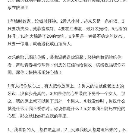
放在眼里？
1有钱时败家，没钱时拜神。2睡八小时，起来又是一条好汉。3
只要功夫深，芙蓉瘦成针。4要在江湖混，最好装光棍。5活着的
杯具，1G的大脑装了2G的烦恼。6宅男是一种很不稳定的状态，
只要一停电，就会退化成山顶洞人。
欢乐的歌儿唱给你听，带着温暖送你温馨；轻快的舞蹈跳给你
看，舞动青春与你常伴；俏皮的短信写给你收，缤纷祝福绕你四
周。愿你：快快乐乐好心情！
1.有人把你放心上，有人把你放床上。2.男人的话就像老太太的
牙齿，没多少是真的。3.如果你的心里装的下另外一个女人，那
么，我的床上就可以睡下另外一个男人。4.我爱你时，你说什么
就是什么；我不爱你时，你说你是什么！5.如果我不能死在她的
心里，那么就让她死在我的手里。
1、我喜欢的人，都在硬盘里。2、别跟我说人都是逼出来的，不