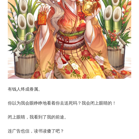
有钱人终成眷属。
你以为我会眼睁睁地看着你去送死吗？我会闭上眼睛的！
闭上眼睛，我看到了我的前途。
连广告也信，读书读傻了吧？