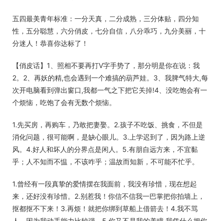
五四最美青年标准：一分天真，二分成熟，三分体贴，四分知
性，五分聪慧，六分俏皮，七分自信，八分乖巧，九分美丽，十
分迷人！恭喜你达标了！
【俏皮话】1、照相不要再打V字手势了，那分明是你在说：我
2。2、再妖的精,也会遇到一个难搞的葫芦娃。3、我脾气特大,每
次开电脑看到弹出窗口,我都一气之下把它关掉!4、没吃饱会有一
个烦恼，吃饱了会有无数个烦恼。
1.先买房，再购车，乃敢把妻娶。2.孩子不吃饭、挑食，不但是
消化问题，很可能啊，是缺心眼儿。3.上学迟到了，因为路上逆
风。4.好人和坏人的分界点是闲人。5.有朋自远方来，不宜黏
乎；人不知而不愠，不该咋乎；温故而知新，不可能不忙乎。
1.曾经有一段真挚的爱情摆在我面前，我没有珍惜，现在想起
来，还好没有珍惜。2.别惹我！你信不信我一巴掌把你拍墙上，
抠都抠不下来！3.再烦！就把你绑到草船上借箭去！4.我不骂
人，因为我动手能力比较强。5.你又不是我的美瞳,我凭什么把你