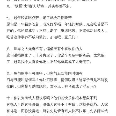
点，“饭桶”比“猪”好听点，其实都差不多。
七、趁年轻多吃点苦，老了就会习惯吃苦
原句是：年轻多吃苦，老来好享福。年轻的时候，光会吃苦是不
行的，你还得成功；不然，老了，继续吃苦。不管你活到多大，
吃苦这件事养不成习惯的。加油吧，宝贝们！
八、世界之大无奇不有，偏偏没有个喜欢你的人
这句话损到家了，十分肯定了，你是个奇葩中的奇葩。太悲催
了，赶紧找个人喜欢你吧，不然你就真成了大奇葩了。
九、鱼与熊掌不可兼得，但穷与丑却能同时拥有
穷与丑能叫悲催吗？你让穷矮搓，情何以堪？这辈子丑是不能改
变的，但穷是可以摆脱的。君不见，神马都成了浮云吗？
十、你以为有钱人很快乐吗？他们的快乐你根本想象不到
有钱人可以选择没钱，没钱人选择不了有钱；这就是优势。人家
有得选，而你没得选。所以先别管有钱人快不快乐，先多赚些钱