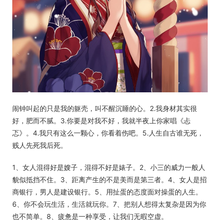
闹钟叫起的只是我的躯壳，叫不醒沉睡的心。2.我身材其实很
好，肥而不腻。3.你要是对我不好，我就半夜上你家唱《忐
忑》。4.我只有这么一颗心，你看着伤吧。5.人生自古谁无死，
贱人先死我后死。
1、女人混得好是嫂子，混得不好是婊子。2、小三的威力一般人
貌似抵挡不住。3、距离产生的不是美而是第三者。4、女人是招
商银行，男人是建设银行。5、用扯蛋的态度面对操蛋的人生。
6、你不会玩生活，生活就玩你。7、把别人想得太复杂是因为你
也不简单。8、疲惫是一种享受，让我们无暇空虚。